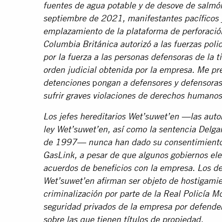
fuentes de agua potable y de desove de salmón
septiembre de 2021, manifestantes pacíficos y
emplazamiento de la plataforma de perforació
Columbia Británica autorizó a las fuerzas polic
por la fuerza a las personas defensoras de la ti
orden judicial obtenida por la empresa. Me 
p
detenciones
ongan a defensores y defensoras 
sufrir graves violaciones de derechos humanos
Los jefes hereditarios Wet’suwet’en —las autor
ley Wet’suwet’en, así como la sentencia Del
de 1997— nunca han dado su consentimiento 
GasLink, a pesar de que algunos gobiernos el
acuerdos de beneficios con la empresa. Los def
Wet’suwet’en afirman ser objeto de hostigamie
criminalización por parte de la Real Policía
seguridad privados de la empresa por defender
sobre las que tienen títulos de propiedad.