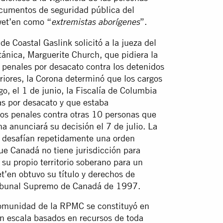
ocumentos de seguridad pública del
uwet’en como “
”.
extremistas aborígenes
e Coastal Gaslink solicitó a la jueza del
ánica, Marguerite Church, que pidiera la
 penales por desacato contra los detenidos
iores, la Corona determinó que los cargos
o, el 1 de junio, la Fiscalía de Columbia
as por desacato y que estaba
gos penales contra otras 10 personas que
a anunciará su decisión el 7 de julio. La
s desafían repetidamente una orden
que Canadá no tiene jurisdicción para
su propio territorio soberano para un
’en obtuvo su título y derechos de
ribunal Supremo de Canadá de 1997.
Comunidad de la RPMC se constituyó en
an escala basados en recursos de toda