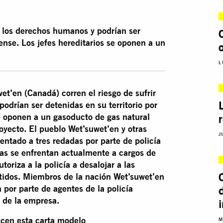
de los derechos humanos y podrían ser
iense. Los jefes hereditarios se oponen a un
L
et’en (Canadá) corren el riesgo de sufrir
odrían ser detenidas en su territorio por
se oponen a un gasoducto de gas natural
oyecto. El pueblo Wet’suwet’en y otras
J
rentado a tres redadas por parte de policía
s se enfrentan actualmente a cargos de
toriza a la policía a desalojar a las
tidos. Miembros de la nación Wet’suwet’en
 por parte de agentes de la policía
o de la empresa.
icen esta carta modelo
M