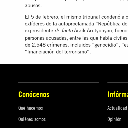
abusos.
El 5 de febrero, el mismo tribunal condenó a o
exlíderes de la autoproclamada “República de A
expresidente
Araik Arutyunyan, fuero
de facto
personas acusadas, entre las que había civiles
de 2.548 crímenes, incluidos “genocidio”, “es
“financiación del terrorismo”.
Conócenos
Infórm
Qué hacemos
Actualidad
Quiénes somos
Opinión