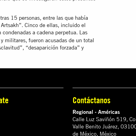
tras 15 personas, entre las que había
rtsakh”. Cinco de ellas, incluido el
n condenadas a cadena perpetua. Las
 y militares, fueron acusadas de un total
clavitud”, “desaparición forzada” y
ate
Contáctanos
Regional - Américas
Calle Luz Saviñón 519, Co
Valle Benito Juárez, 0310
de México, México