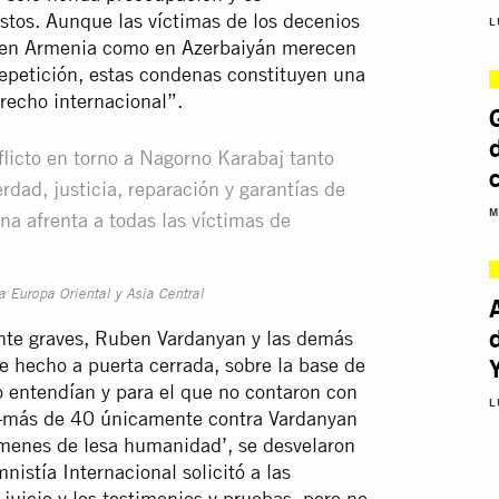
ustos. Aunque las víctimas de los decenios
L
to en Armenia como en Azerbaiyán merecen
 repetición, estas condenas constituyen una
recho internacional”.
licto en torno a Nagorno Karabaj tanto
ad, justicia, reparación y garantías de
M
na afrenta a todas las víctimas de
a Europa Oriental y Asia Central
te graves, Ruben Vardanyan y las demás
 hecho a puerta cerrada, sobre la base de
o entendían y para el que no contaron con
L
 —más de 40 únicamente contra Vardanyan
rímenes de lesa humanidad’, se desvelaron
istía Internacional solicitó a las
juicio y los testimonios y pruebas, pero no