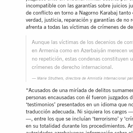
incompatible con las garantías sobre juicios j
de conflicto en torno a Nagorno Karabaj tan
verdad, justicia, reparación y garantías de no
afrenta a todas las víctimas de crímenes de de
Aunque las víctimas de los decenios de conf
en Armenia como en Azerbaiyán merecen verd
no repetición, estas condenas constituyen u
crímenes de derecho internacional.
Marie Struthers, directora de Amnistía Internacional par
“Acusados de una miríada de delitos sumamen
personas encausadas con él fueron juzgados de
‘testimonios’ presentados en un idioma que n
traducción adecuada. Ni siquiera los cargos
—, entre los que se incluían ‘terrorismo’ y ‘c
en su totalidad durante los procedimientos. Amn
autoridades azerbaiyanas información sobre el 