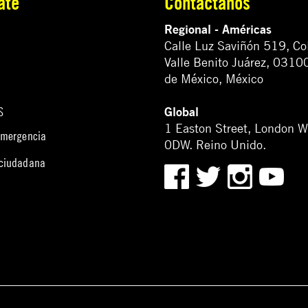
ate
Contáctanos
Regional - Américas
Calle Luz Saviñón 519, Co
Valle Benito Juárez, 0310
de México, México
Global
S
1 Easton Street, London 
emergencia
0DW. Reino Unido.
 ciudadana