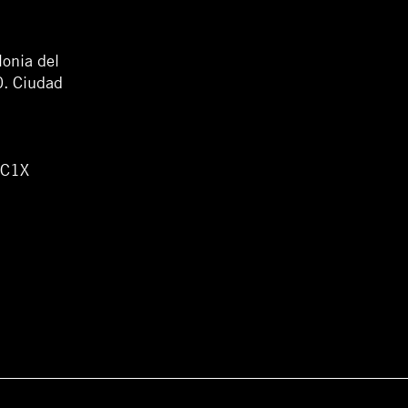
lonia del
0. Ciudad
WC1X