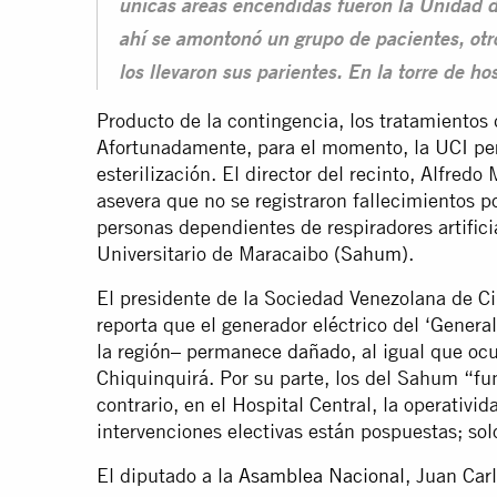
únicas áreas encendidas fueron la Unidad d
ahí se amontonó un grupo de pacientes, otro
los llevaron sus parientes. En la torre de ho
Producto de la contingencia, los tratamientos
Afortunadamente, para el momento, la UCI per
esterilización. El director del recinto, Alfred
asevera que no se registraron fallecimientos p
personas dependientes de respiradores artific
Universitario de Maracaibo (
Sahum
).
El presidente de la Sociedad Venezolana de Ci
reporta que el generador eléctrico del ‘Gener
la región– permanece
dañado
, al igual que oc
Chiquinquirá. Por su parte, los del Sahum “fu
contrario, en el Hospital Central, la operativi
intervenciones electivas están pospuestas; sol
El diputado a la
Asamblea Nacional
, Juan Car