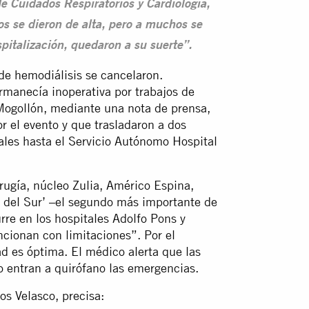
e Cuidados Respiratorios y Cardiología,
s se dieron de alta, pero a muchos se
spitalización, quedaron a su suerte”.
 de hemodiálisis se cancelaron.
manecía inoperativa por trabajos de
o Mogollón, mediante una nota de prensa,
or el evento y que trasladaron a dos
iales hasta el Servicio Autónomo Hospital
rugía, núcleo Zulia, Américo Espina,
al del Sur’ –el segundo más importante de
urre en los hospitales Adolfo Pons y
ncionan con limitaciones”. Por el
dad es óptima. El médico alerta que las
o entran a quirófano las emergencias.
los Velasco, precisa: