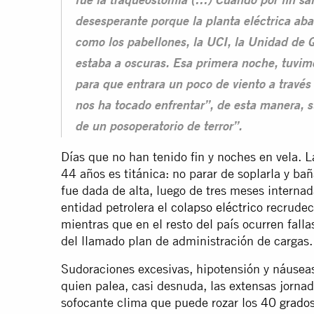
fue la traqueostomía (…) Cuando por fin sa
desesperante porque la planta eléctrica aba
como los pabellones, la UCI, la Unidad de 
estaba a oscuras. Esa primera noche, tuvim
para que entrara un poco de viento a través 
nos ha tocado enfrentar”, de esta manera, s
de un posoperatorio de terror”.
Días que no han tenido fin y noches en vela. L
44 años es titánica: no parar de soplarla y ba
fue dada de alta, luego de tres meses internad
entidad petrolera el
colapso eléctrico
recrudec
mientras que en el resto del país ocurren fal
del llamado plan de administración de cargas.
Sudoraciones excesivas, hipotensión y náuseas
quien palea, casi desnuda, las extensas jornad
sofocante clima que puede rozar los
40 grados