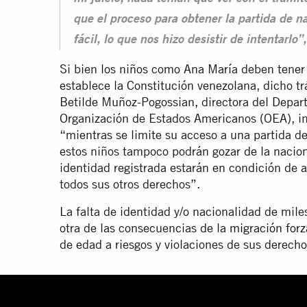
que el proceso para obtener la partida de n
fácil, lo que nos hizo desistir de intentarlo
Si bien los niños como Ana María deben tener 
establece la Constitución venezolana, dicho trá
Betilde Muñoz-Pogossian, directora del Depart
Organización de Estados Americanos (OEA), in
“mientras se limite su acceso a una partida d
estos niños tampoco podrán gozar de la nacio
identidad registrada estarán en condición de a
todos sus otros derechos”.
La falta de identidad y/o nacionalidad de mil
otra de las consecuencias de la
migración for
de edad a riesgos y violaciones de sus derech