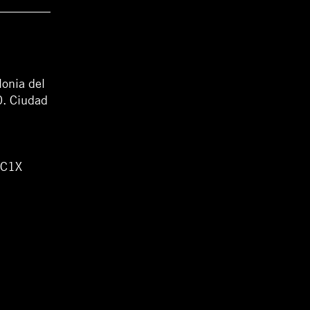
lonia del
0. Ciudad
WC1X