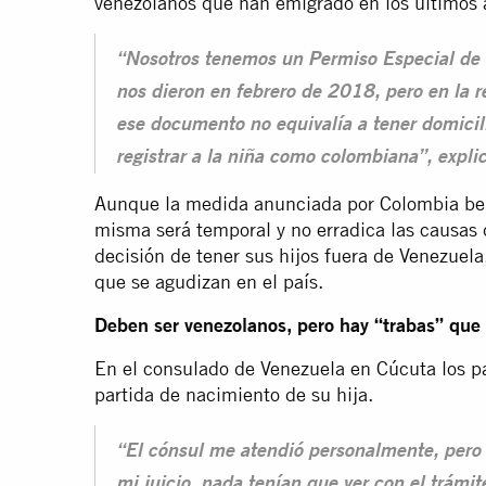
venezolanos que han emigrado en los últimos 
“Nosotros tenemos un Permiso Especial de 
nos dieron en febrero de 2018, pero en la r
ese documento no equivalía a tener domicili
registrar a la niña como colombiana”, expli
Aunque la medida anunciada por Colombia bene
misma será temporal y no erradica las causas 
decisión de tener sus hijos fuera de Venezuela,
que se agudizan en el país.
Deben ser venezolanos, pero hay “trabas” que
En el consulado de Venezuela en Cúcuta los p
partida de nacimiento de su hija.
“El cónsul me atendió personalmente, pero 
mi juicio, nada tenían que ver con el trámit