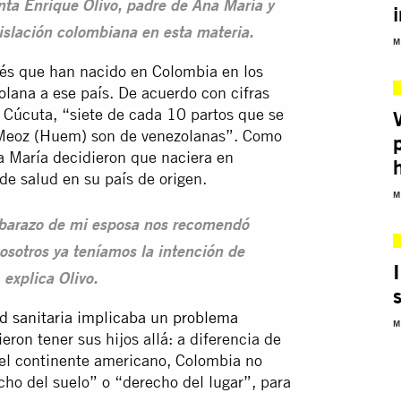
nta Enrique Olivo, padre de Ana María y
slación colombiana en esta materia.
M
bés que han nacido en Colombia en los
lana a ese país. De acuerdo con cifras
e Cúcuta, “siete de cada 10 partos que se
o Meoz (Huem) son de venezolanas”. Como
na María decidieron que naciera en
de salud en su país de origen.
M
mbarazo de mi esposa nos recomendó
osotros ya teníamos la intención de
 explica Olivo.
ad sanitaria implicaba un problema
M
ron tener sus hijos allá: a diferencia de
del continente americano, Colombia no
echo del suelo” o “derecho del lugar”, para