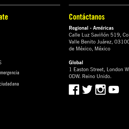
ate
Contáctanos
Regional - Américas
Calle Luz Saviñón 519, Co
Valle Benito Juárez, 0310
de México, México
Global
S
1 Easton Street, London 
emergencia
0DW. Reino Unido.
 ciudadana