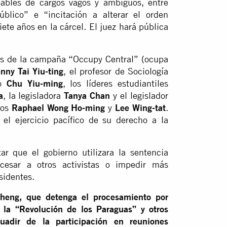
bles de cargos vagos y ambiguos, entre
úblico” e “incitación a alterar el orden
iete años en la cárcel. El juez hará pública
res de la campaña “Occupy Central” (ocupa
nny Tai Yiu-ting
, el profesor de Sociología
do
Chu Yiu-ming
, los líderes estudiantiles
a
, la legisladora
Tanya Chan
y el legislador
icos
Raphael Wong Ho-ming
y
Lee Wing-tat
.
l ejercicio pacífico de su derecho a la
ar que el gobierno utilizara la sentencia
cesar a otros activistas o impedir más
sidentes.
Cheng, que detenga el procesamiento por
e la “Revolución de los Paraguas” y otros
uadir de la participación en reuniones