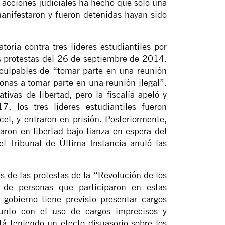
r acciones judiciales ha hecho que sólo una
anifestaron y fueron detenidas hayan sido
oria contra tres líderes estudiantiles por
las protestas del 26 de septiembre de 2014.
culpables de “tomar parte en una reunión
sonas a tomar parte en una reunión ilegal”.
tivas de libertad, pero la fiscalía apeló y
 los tres líderes estudiantiles fueron
el, y entraron en prisión. Posteriormente,
ron en libertad bajo fianza en espera del
el Tribunal de Última Instancia anuló las
 de las protestas de la “Revolución de los
 de personas que participaron en estas
 gobierno tiene previsto presentar cargos
junto con el uso de cargos imprecisos y
á teniendo un efecto disuasorio sobre los