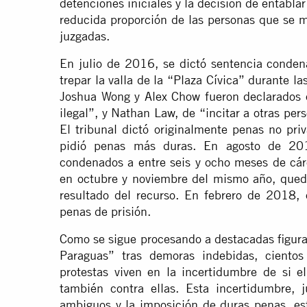
detenciones iniciales y la decisión de entabla
reducida proporción de las personas que se m
juzgadas.
En julio de 2016, se dictó sentencia condenat
trepar la valla de la “Plaza Cívica” durante 
Joshua Wong y Alex Chow fueron declarados 
ilegal”, y Nathan Law, de “incitar a otras per
El tribunal dictó originalmente penas no priva
pidió penas más duras. En agosto de 2017,
condenados a entre seis y ocho meses de cárc
en octubre y noviembre del mismo año, queda
resultado del recurso. En febrero de 2018, 
penas de prisión.
Como se sigue procesando a destacadas figuras
Paraguas” tras demoras indebidas, cientos
protestas viven en la incertidumbre de si el
también contra ellas. Esta incertidumbre, 
ambiguos y la imposición de duras penas, est