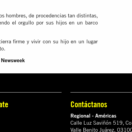
os hombres, de procedencias tan distintas,
ndo el orgullo por sus hijos en un barco
erra firme y vivir con su hijo en un lugar
to.
en Newsweek
ate
Contáctanos
Regional - Américas
Calle Luz Saviñón 519, Co
Valle Benito Juárez, 0310