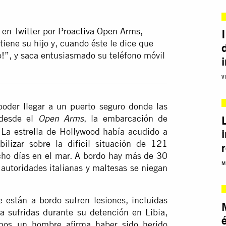
en Twitter por
Proactiva Open Arms,
ene su hijo y, cuando éste le dice que
!”, y saca entusiasmado su teléfono móvil
V
oder llegar a un puerto seguro donde las
 desde el
, la embarcación de
Open Arms
La estrella de Hollywood había acudido a
ilizar sobre la difícil situación de 121
ocho días en el mar. A bordo hay más de 30
M
 autoridades italianas y maltesas se niegan
están a bordo sufren lesiones, incluidas
a sufridas durante su detención en Libia,
nos un hombre afirma haber sido herido