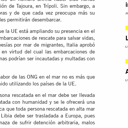
ón de Tajoura, en Trípoli. Sin embargo, a
oras y de que cada vez preocupa más su
J
 les permitirán desembarcar.
ue la UE está ampliando su presencia en el
mbarcaciones de rescate para salvar vidas,
avesías por mar de migrantes, Italia aprobó
L
, en virtud del cual las embarcaciones de
anas podrían ser incautadas y multadas con
a labor de las ONG en el mar no es más que
L
ido utilizando los países de la UE.
rsona rescatada en el mar debe ser llevada
atada con humanidad y se le ofrecerá una
ifica que toda persona rescatada en alta mar
 Libia debe ser trasladada a Europa, pues
naza de sufrir detención arbitraria, malos