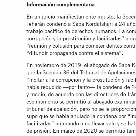
Información complementaria
En un juicio manifiestamente injusto, la Secc
Teherán condenó a Saba Kordafshari a 24 años
trabajo pacifico de derechos humanos. La cond
corrupción y la prostitución y facilitarlas” ani
“reunión y colusión para cometer delitos cont
“difundir propaganda contra el sistema”.
En noviembre de 2019, el abogado de Saba Ko
que la Sección 36 del Tribunal de Apelaciones
“incitar a la corrupción y la prostitución y faci
había reducido —por tanto— la condena de 24 
y medio, de acuerdo con las directrices de Ir
ese momento se permitió al abogado examinar l
tribunal de apelación, pero no se le proporci
supo que se había anulado la condena por “inci
facilitarlas” animando a no llevar velo y se h
de prisión. En marzo de 2020 se permitió tamb