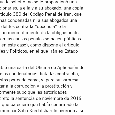
e la solicitó, no se le proporcionó una
cionarles, a ella y a su abogado, una copia
rtículo 380 del Código Penal de Irán, que
sonas condenadas ni a sus abogados una
 delitos contra la “decencia” o la
e un incumplimiento de la obligación de
s en las causas penales se hacen públicas
en este caso), como dispone el artículo
es y Políticos, en el que Irán es Estado
bió una carta del Oficina de Aplicación de
ias condenatorias dictadas contra ella,
tos por cada cargo, y, para su sorpresa,
ar a la corrupción y la prostitución y
riormente supo que las autoridades
secreto la sentencia de noviembre de 2019
a que pareciera que había confirmado la
comunicar Saba Kordafshari lo ocurrido a su