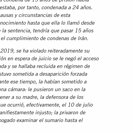
la condena de 15 años de prisión había
staba, por tanto, condenada a 24 años.
causas y circunstancias de esta
nocimiento hasta que ella lo llamó desde
de la sentencia, tendría que pasar 15 años
re el cumplimiento de condenas de Irán.
e 2019, se ha violado reiteradamente su
ón en espera de juicio se le negó el acceso
da y se hallaba recluida en régimen de
tuvo sometida a desaparición forzada
ante ese tiempo, la habían sometido a
una cámara: le pusieron un saco en la
ner a su madre, la defensora de los
e ocurrió, efectivamente, el 10 de julio
nifiestamente injusto; la privaron de
bogado examinar el sumario hasta el