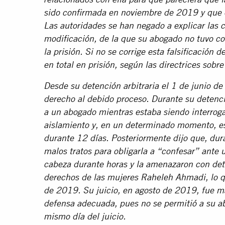
relacionados con ella para que pareciera que 
sido confirmada en noviembre de 2019 y que e
Las autoridades se han negado a explicar las 
modificación, de la que su abogado no tuvo co
la prisión. Si no se corrige esta falsificación 
en total en prisión, según las directrices sob
Desde su detención arbitraria el 1 de junio d
derecho al debido proceso. Durante su detenci
a un abogado mientras estaba siendo interroga
aislamiento y, en un determinado momento, es
durante 12 días. Posteriormente dijo que, dur
malos tratos para obligarla a “confesar” ante 
cabeza durante horas y la amenazaron con dete
derechos de las mujeres Raheleh Ahmadi, lo qu
de 2019. Su juicio, en agosto de 2019, fue ma
defensa adecuada, pues no se permitió a su a
mismo día del juicio.