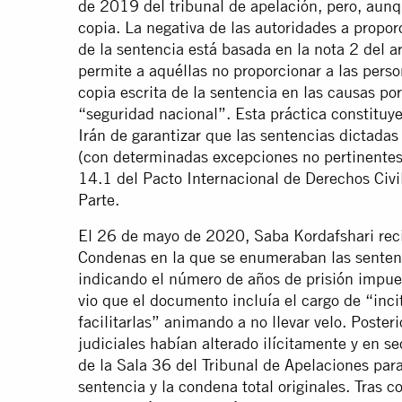
de 2019 del tribunal de apelación, pero, aunqu
copia. La negativa de las autoridades a propor
de la sentencia está basada en la nota 2 del a
permite a aquéllas no proporcionar a las per
copia escrita de la sentencia en las causas por
“seguridad nacional”. Esta práctica constituy
Irán de garantizar que las sentencias dictada
(con determinadas excepciones no pertinentes 
14.1 del Pacto Internacional de Derechos Civil
Parte.
El 26 de mayo de 2020, Saba Kordafshari reci
Condenas en la que se enumeraban las sentenc
indicando el número de años de prisión impues
vio que el documento incluía el cargo de “incit
facilitarlas” animando a no llevar velo. Poste
judiciales habían alterado ilícitamente y en 
de la Sala 36 del Tribunal de Apelaciones par
sentencia y la condena total originales. Tras 