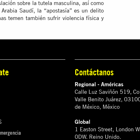
islación sobre la tutela masculina, así como
n Arabia Saudí, la “apostasía” es un delito
s temen también sufrir violencia física y
ate
Contáctanos
Regional - Américas
Calle Luz Saviñón 519, Co
Valle Benito Juárez, 0310
de México, México
Global
S
1 Easton Street, London 
emergencia
0DW. Reino Unido.