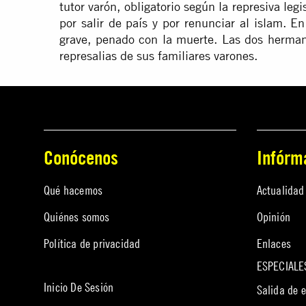
tutor varón, obligatorio según la represiva leg
por salir de país y por renunciar al islam. E
grave, penado con la muerte. Las dos hermana
represalias de sus familiares varones.
Conócenos
Infórm
Qué hacemos
Actualidad
Quiénes somos
Opinión
Política de privacidad
Enlaces
ESPECIALE
Inicio De Sesión
Salida de 