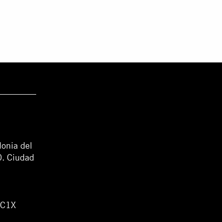
lonia del
0. Ciudad
WC1X