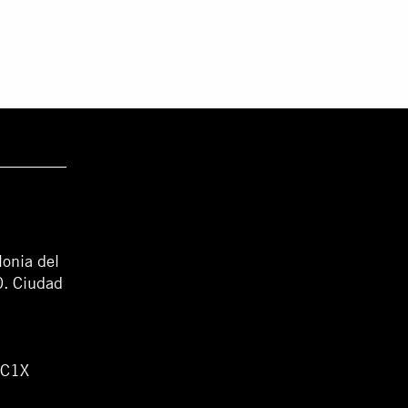
lonia del
0. Ciudad
WC1X