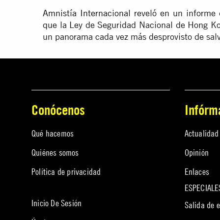
Amnistía Internacional
reveló en un informe 
que la Ley de Seguridad Nacional de Hong Ko
un panorama cada vez más desprovisto de sal
Conócenos
Infórm
Qué hacemos
Actualidad
Quiénes somos
Opinión
Política de privacidad
Enlaces
ESPECIALE
Inicio De Sesión
Salida de 