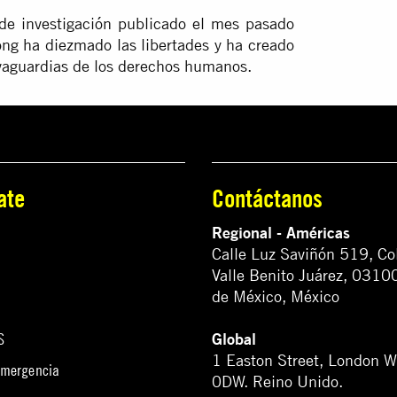
de investigación publicado el mes pasado
ng ha diezmado las libertades y ha creado
vaguardias de los derechos humanos.
ate
Contáctanos
Regional - Américas
Calle Luz Saviñón 519, Co
Valle Benito Juárez, 0310
de México, México
Global
S
1 Easton Street, London 
emergencia
0DW. Reino Unido.