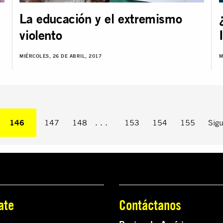
La educación y el extremismo
violento
MIÉRCOLES, 26 DE ABRIL, 2017
M
Estás en la página
146
147
148
. . .
153
154
155
Sigu
ate
Contáctanos