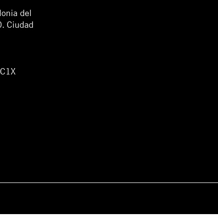
lonia del
0. Ciudad
WC1X