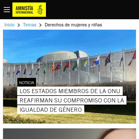
>
>
Inicio
Temas
Derechos de mujeres y niñas
NOTICIA
LOS ESTADOS MIEMBROS DE LA ONU
REAFIRMAN SU COMPROMISO CON LA
IGUALDAD DE GÉNERO