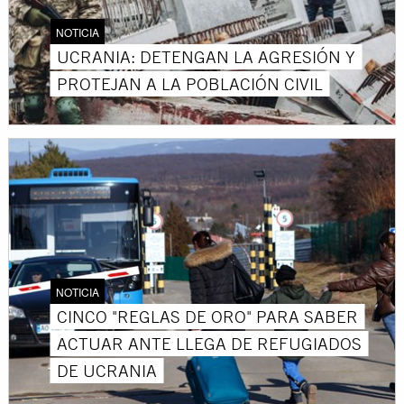
NOTICIA
UCRANIA: DETENGAN LA AGRESIÓN Y
PROTEJAN A LA POBLACIÓN CIVIL
NOTICIA
CINCO "REGLAS DE ORO" PARA SABER
ACTUAR ANTE LLEGA DE REFUGIADOS
DE UCRANIA