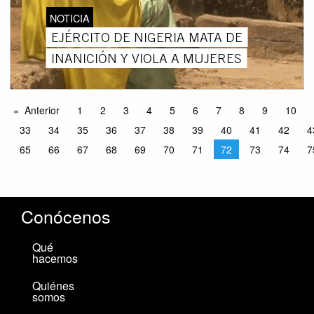
NOTICIA
EJÉRCITO DE NIGERIA MATA DE
INANICIÓN Y VIOLA A MUJERES
Anterior
1
2
3
4
5
6
7
8
9
10
33
34
35
36
37
38
39
40
41
42
4
65
66
67
68
69
70
71
72
73
74
7
Conócenos
Qué
hacemos
Quiénes
somos