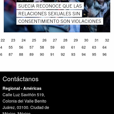
SUECIA RECONOCE QUE LAS
RELACIONES SEXUALES SIN
CONSENTIMIENTO SON VIOLACIONES
22
23
24
25
26
27
28
29
30
31
32
54
55
56
57
58
59
60
61
62
63
64
86
87
88
89
90
91
92
93
94
95
96
Contáctanos
Regional - Américas
Calle Luz Saviñón 519,
Colonia del Valle Benito
Juárez, 03100. Ciudad de
México, México