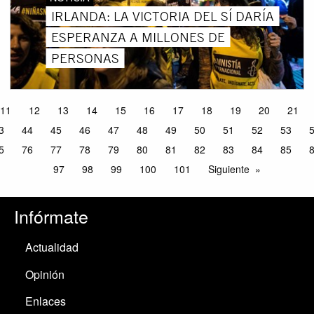
IRLANDA: LA VICTORIA DEL SÍ DARÍA
ESPERANZA A MILLONES DE
PERSONAS
11
12
13
14
15
16
17
18
19
20
21
3
44
45
46
47
48
49
50
51
52
53
5
76
77
78
79
80
81
82
83
84
85
97
98
99
100
101
Siguiente
Infórmate
Actualidad
Opinión
Enlaces