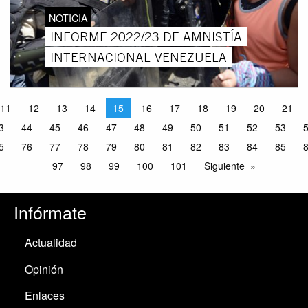
NOTICIA
INFORME 2022/23 DE AMNISTÍA
INTERNACIONAL-VENEZUELA
11
12
13
14
15
16
17
18
19
20
21
3
44
45
46
47
48
49
50
51
52
53
5
76
77
78
79
80
81
82
83
84
85
97
98
99
100
101
Siguiente
Infórmate
Actualidad
Opinión
Enlaces