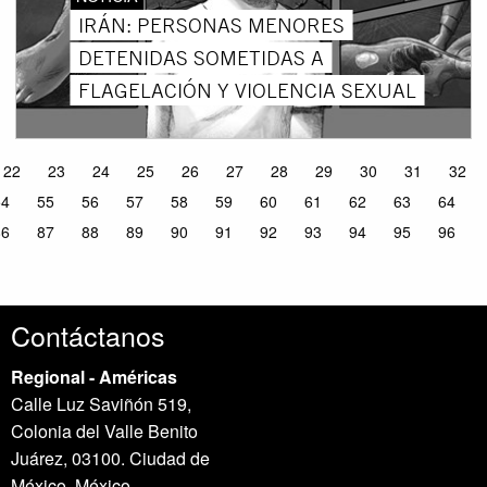
IRÁN: PERSONAS MENORES
DETENIDAS SOMETIDAS A
FLAGELACIÓN Y VIOLENCIA SEXUAL
22
23
24
25
26
27
28
29
30
31
32
54
55
56
57
58
59
60
61
62
63
64
86
87
88
89
90
91
92
93
94
95
96
Contáctanos
Regional - Américas
Calle Luz Saviñón 519,
Colonia del Valle Benito
Juárez, 03100. Ciudad de
México, México