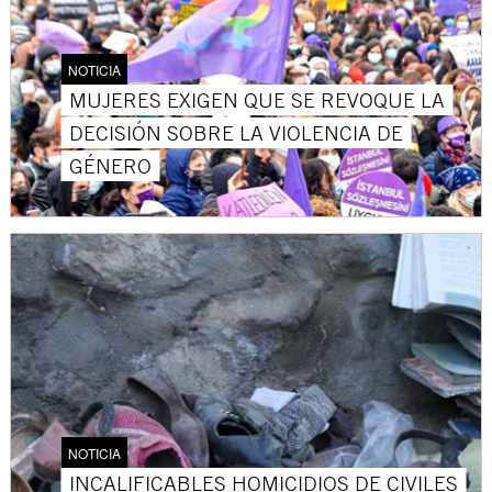
NOTICIA
MUJERES EXIGEN QUE SE REVOQUE LA
DECISIÓN SOBRE LA VIOLENCIA DE
GÉNERO
NOTICIA
INCALIFICABLES HOMICIDIOS DE CIVILES