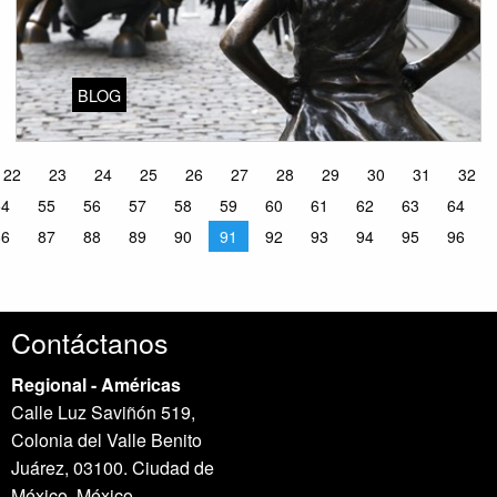
BLOG
22
23
24
25
26
27
28
29
30
31
32
54
55
56
57
58
59
60
61
62
63
64
86
87
88
89
90
91
92
93
94
95
96
Contáctanos
Regional - Américas
Calle Luz Saviñón 519,
Colonia del Valle Benito
Juárez, 03100. Ciudad de
México, México