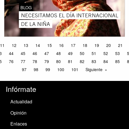
BLOG
NECESITAMOS EL DÍA INTERNACIONAL
DE LA NIÑA
11
12
13
14
15
16
17
18
19
20
21
3
44
45
46
47
48
49
50
51
52
53
5
76
77
78
79
80
81
82
83
84
85
97
98
99
100
101
Siguiente
Infórmate
Actualidad
Opinión
Enlaces