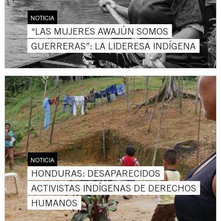
NOTICIA
“LAS MUJERES AWAJÚN SOMOS
GUERRERAS”: LA LIDERESA INDÍGENA
NOTICIA
HONDURAS: DESAPARECIDOS
ACTIVISTAS INDÍGENAS DE DERECHOS
HUMANOS