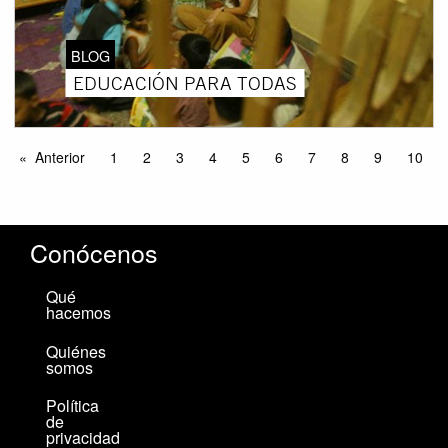
BLOG
EDUCACIÓN PARA TODAS
Anterior
1
2
3
4
5
6
7
8
9
10
Conócenos
Qué
hacemos
Quiénes
somos
Política
de
privacidad