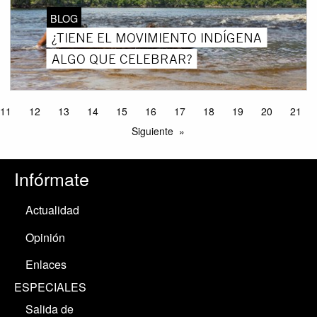
BLOG
¿TIENE EL MOVIMIENTO INDÍGENA
ALGO QUE CELEBRAR?
11
12
13
14
15
16
17
18
19
20
21
Siguiente
Infórmate
Actualidad
Opinión
Enlaces
ESPECIALES
Salida de