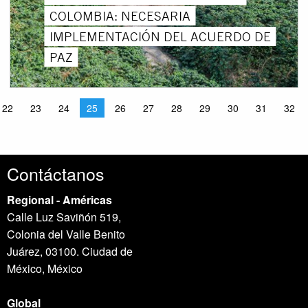
COLOMBIA: NECESARIA
IMPLEMENTACIÓN DEL ACUERDO DE
PAZ
22
23
24
25
26
27
28
29
30
31
32
Contáctanos
Regional - Américas
Calle Luz Saviñón 519,
Colonia del Valle Benito
Juárez, 03100. Ciudad de
México, México
Global