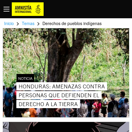
>
>
Inicio
Temas
Derechos de pueblos indígenas
NOTICIA
HONDURAS: AMENAZAS CONTRA
PERSONAS QUE DEFIENDEN EL
DERECHO A LA TIERRA