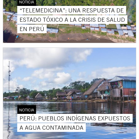
NOTICIA
“TELEMEDICINA”: UNA RESPUESTA DE
ESTADO TÓXICO A LA CRISIS DE SALUD
EN PERÚ
NOTICIA
PERÚ: PUEBLOS INDÍGENAS EXPUESTOS
A AGUA CONTAMINADA