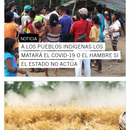
NOTICIA
A LOS PUEBLOS INDÍGENAS LOS
MATARÁ EL COVID-19 O EL HAMBRE SI
EL ESTADO NO ACTÚA