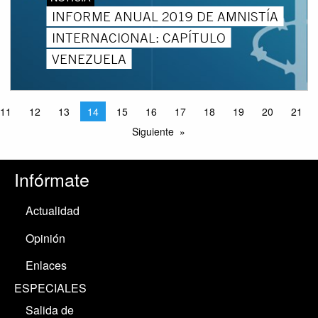
INFORME ANUAL 2019 DE AMNISTÍA
INTERNACIONAL: CAPÍTULO
VENEZUELA
11
12
13
14
15
16
17
18
19
20
21
Siguiente
Infórmate
Actualidad
Opinión
Enlaces
ESPECIALES
Salida de