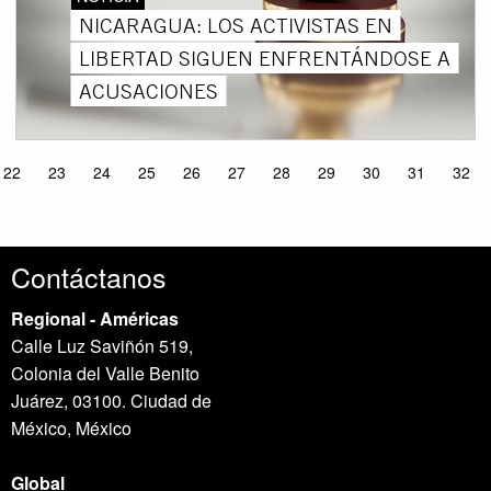
NICARAGUA: LOS ACTIVISTAS EN
LIBERTAD SIGUEN ENFRENTÁNDOSE A
ACUSACIONES
22
23
24
25
26
27
28
29
30
31
32
Contáctanos
Regional - Américas
Calle Luz Saviñón 519,
Colonia del Valle Benito
Juárez, 03100. Ciudad de
México, México
Global