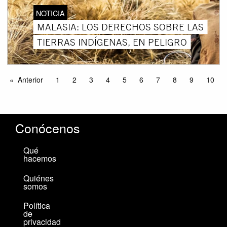
NOTICIA
MALASIA: LOS DERECHOS SOBRE LAS
TIERRAS INDÍGENAS, EN PELIGRO
Anterior
1
2
3
4
5
6
7
8
9
10
Conócenos
Qué
hacemos
Quiénes
somos
Política
de
privacidad