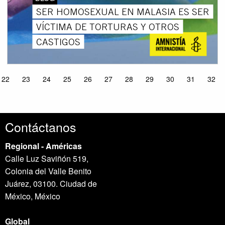
SER HOMOSEXUAL EN MALASIA ES SER
VÍCTIMA DE TORTURAS Y OTROS
CASTIGOS
22
23
24
25
26
27
28
29
30
31
32
Contáctanos
Regional - Américas
Calle Luz Saviñón 519,
Colonia del Valle Benito
Juárez, 03100. Ciudad de
México, México
Global