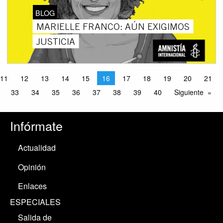
BLOG
MARIELLE FRANCO: AÚN EXIGIMOS
JUSTICIA
11
12
13
14
15
16
17
18
19
20
21
33
34
35
36
37
38
39
40
Siguiente
Infórmate
Actualidad
Opinión
Enlaces
ESPECIALES
Salida de