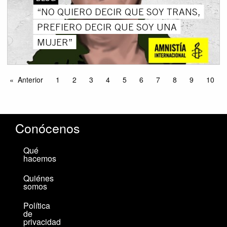
“NO QUIERO DECIR QUE SOY TRANS,
PREFIERO DECIR QUE SOY UNA
MUJER”
Anterior
1
2
3
4
5
6
7
8
9
10
Conócenos
Qué
hacemos
Quiénes
somos
Política
de
privacidad