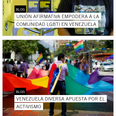
BLOG
UNIÓN AFIRMATIVA EMPODERA A LA
COMUNIDAD LGBTI EN VENEZUELA
BLOG
VENEZUELA DIVERSA APUESTA POR EL
ACTIVISMO