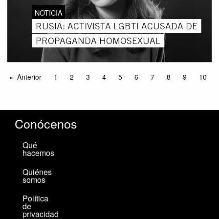
NOTICIA
RUSIA: ACTIVISTA LGBTI ACUSADA DE
PROPAGANDA HOMOSEXUAL
Anterior
1
2
3
4
5
6
7
8
9
10
Conócenos
Qué
hacemos
Quiénes
somos
Política
de
privacidad