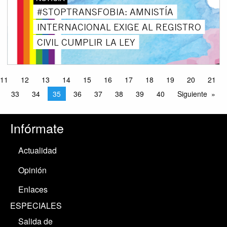
#STOPTRANSFOBIA: AMNISTÍA
INTERNACIONAL EXIGE AL REGISTRO
CIVIL CUMPLIR LA LEY
11
12
13
14
15
16
17
18
19
20
21
33
34
35
36
37
38
39
40
Siguiente
Infórmate
Actualidad
Opinión
Enlaces
ESPECIALES
Salida de