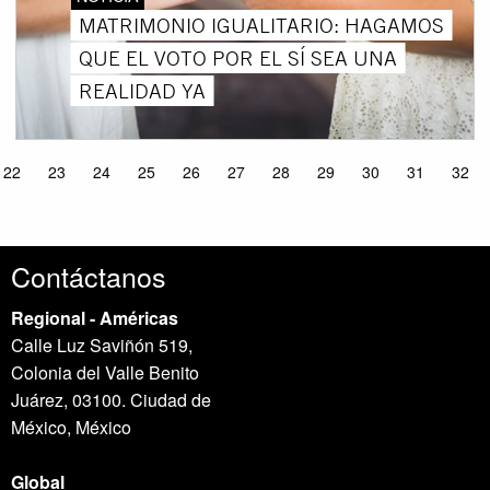
MATRIMONIO IGUALITARIO: HAGAMOS
QUE EL VOTO POR EL SÍ SEA UNA
REALIDAD YA
22
23
24
25
26
27
28
29
30
31
32
Contáctanos
Regional - Américas
Calle Luz Saviñón 519,
Colonia del Valle Benito
Juárez, 03100. Ciudad de
México, México
Global