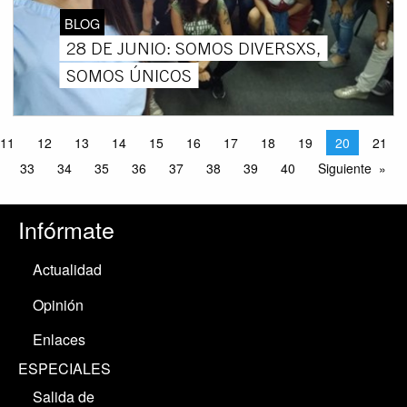
BLOG
28 DE JUNIO: SOMOS DIVERSXS,
SOMOS ÚNICOS
11
12
13
14
15
16
17
18
19
20
21
33
34
35
36
37
38
39
40
Siguiente
Infórmate
Actualidad
Opinión
Enlaces
ESPECIALES
Salida de