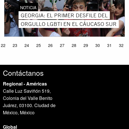
NOTICIA
GEORGIA: EL PRIMER DESFILE DEL
ORGULLO LGBTI EN EL CÁUCASO SUR
22
23
24
25
26
27
28
29
30
31
32
Contáctanos
Regional - Américas
Calle Luz Saviñón 519,
Colonia del Valle Benito
Juárez, 03100. Ciudad de
México, México
Global