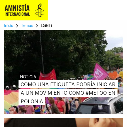
>
>
Inicio
Temas
LGBTi
NOTICIA
CÓMO UNA ETIQUETA PODRÍA INICIAR
A UN MOVIMIENTO COMO #METOO EN
POLONIA