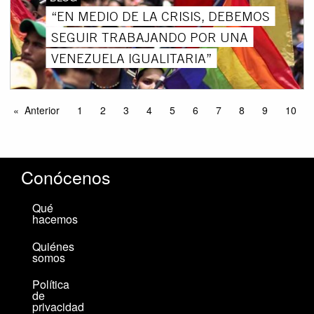
“EN MEDIO DE LA CRISIS, DEBEMOS
SEGUIR TRABAJANDO POR UNA
VENEZUELA IGUALITARIA”
Anterior
1
2
3
4
5
6
7
8
9
10
Conócenos
Qué
hacemos
Quiénes
somos
Política
de
privacidad