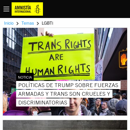
>
>
Inicio
Temas
LGBTi
NOTICIA
POLÍTICAS DE TRUMP SOBRE FUERZAS
ARMADAS Y TRANS SON CRUELES Y
DISCRIMINATORIAS