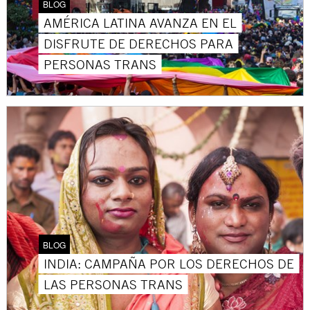
BLOG
AMÉRICA LATINA AVANZA EN EL
DISFRUTE DE DERECHOS PARA
PERSONAS TRANS
BLOG
INDIA: CAMPAÑA POR LOS DERECHOS DE
LAS PERSONAS TRANS