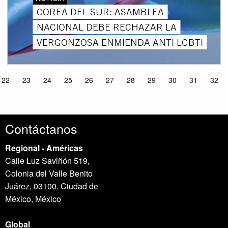
COREA DEL SUR: ASAMBLEA
NACIONAL DEBE RECHAZAR LA
VERGONZOSA ENMIENDA ANTI LGBTI
22
23
24
25
26
27
28
29
30
31
32
Contáctanos
Regional - Américas
Calle Luz Saviñón 519,
Colonia del Valle Benito
Juárez, 03100. Ciudad de
México, México
Global