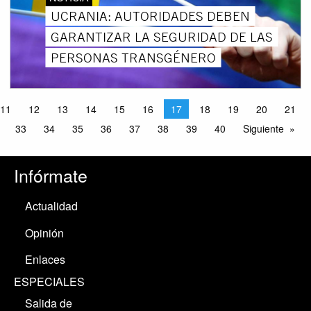
UCRANIA: AUTORIDADES DEBEN
GARANTIZAR LA SEGURIDAD DE LAS
PERSONAS TRANSGÉNERO
11
12
13
14
15
16
17
18
19
20
21
33
34
35
36
37
38
39
40
Siguiente
Infórmate
Actualidad
Opinión
Enlaces
ESPECIALES
Salida de