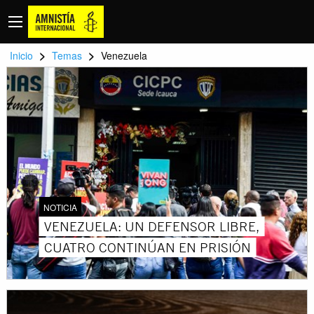
>
>
Inicio
Temas
Venezuela
NOTICIA
VENEZUELA: UN DEFENSOR LIBRE,
CUATRO CONTINÚAN EN PRISIÓN