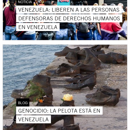
NOTICIA
VENEZUELA: LIBEREN A LAS PERSONAS
DEFENSORAS DE DERECHOS HUMANOS
EN VENEZUELA
BLOG
GENOCIDIO: LA PELOTA ESTÁ EN
VENEZUELA