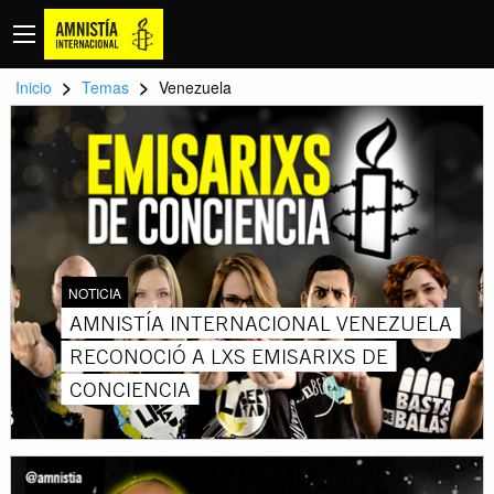
>
>
Inicio
Temas
Venezuela
NOTICIA
AMNISTÍA INTERNACIONAL VENEZUELA
RECONOCIÓ A LXS EMISARIXS DE
CONCIENCIA