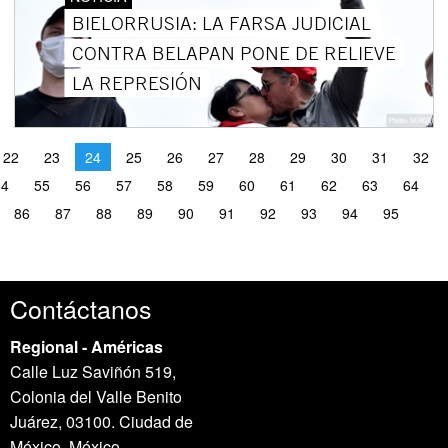
BIELORRUSIA: LA FARSA JUDICIAL
CONTRA BELAPAN PONE DE RELIEVE
LA REPRESIÓN
22
23
24
25
26
27
28
29
30
31
32
54
55
56
57
58
59
60
61
62
63
64
86
87
88
89
90
91
92
93
94
95
Contáctanos
Regional - Américas
Calle Luz Saviñón 519,
Colonia del Valle Benito
Juárez, 03100. Ciudad de
México, México