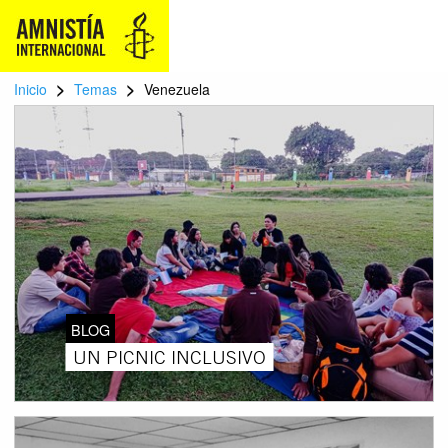
>
>
Inicio
Temas
Venezuela
BLOG
UN PICNIC INCLUSIVO