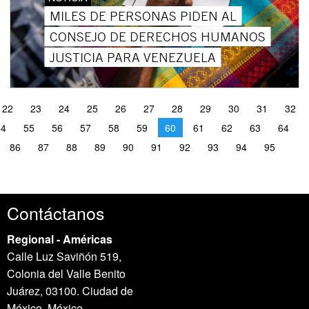
MILES DE PERSONAS PIDEN AL
CONSEJO DE DERECHOS HUMANOS
JUSTICIA PARA VENEZUELA
22
23
24
25
26
27
28
29
30
31
32
54
55
56
57
58
59
60
61
62
63
64
86
87
88
89
90
91
92
93
94
95
Contáctanos
Regional - Américas
Calle Luz Saviñón 519,
Colonia del Valle Benito
Juárez, 03100. Ciudad de
México, México