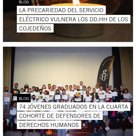
BLOG
LA PRECARIEDAD DEL SERVICIO
ELÉCTRICO VULNERA LOS DD.HH DE LOS
COJEDEÑOS
BLOG
74 JÓVENES GRADUADOS EN LA CUARTA
COHORTE DE DEFENSORES DE
DERECHOS HUMANOS