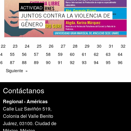
ACTIVIDAD
JUNTOS CONTRA LA VIOLENCIA DE
GÉNERO
22
23
24
25
26
27
28
29
30
31
32
54
55
56
57
58
59
60
61
62
63
64
86
87
88
89
90
91
92
93
94
95
96
Siguiente
Contáctanos
Regional - Américas
Calle Luz Saviñón 519,
Colonia del Valle Benito
Juárez, 03100. Ciudad de
México, México