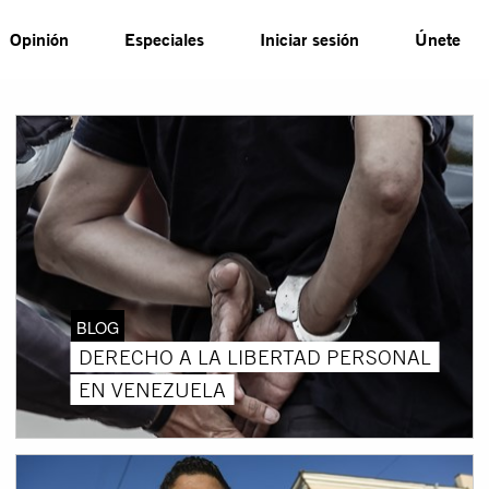
Opinión
Especiales
Iniciar sesión
Únete
BLOG
DERECHO A LA LIBERTAD PERSONAL
EN VENEZUELA