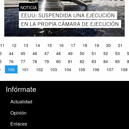
NOTICIA
EEUU: SUSPENDIDA UNA EJECUCIÓN
EN LA PROPIA CÁMARA DE EJECUCIÓN
11
12
13
14
15
16
17
18
19
20
21
3
44
45
46
47
48
49
50
51
52
53
5
76
77
78
79
80
81
82
83
84
85
9
100
101
102
103
104
105
106
107
108
Infórmate
Actualidad
Opinión
Enlaces