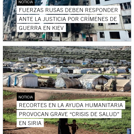
NOTICIA
FUERZAS RUSAS DEBEN RESPONDER
ANTE LA JUSTICIA POR CRÍMENES DE
GUERRA EN KIEV
NOTICIA
RECORTES EN LA AYUDA HUMANITARIA
PROVOCAN GRAVE “CRISIS DE SALUD”
EN SIRIA