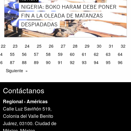
NIGERIA: BOKO HARAM DEBE PONER
FIN A LA OLEADA DE MATANZAS
DESPIADADAS
22
23
24
25
26
27
28
29
30
31
32
54
55
56
57
58
59
60
61
62
63
64
86
87
88
89
90
91
92
93
94
95
96
Siguiente
Contáctanos
Regional - Américas
Calle Luz Saviñón 519,
Colonia del Valle Benito
Juárez, 03100. Ciudad de
México, México