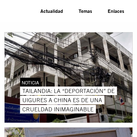
Actualidad
Temas
Enlaces
NOTICIA
TAILANDIA: LA “DEPORTACIÓN” DE
UIGURES A CHINA ES DE UNA
CRUELDAD INIMAGINABLE