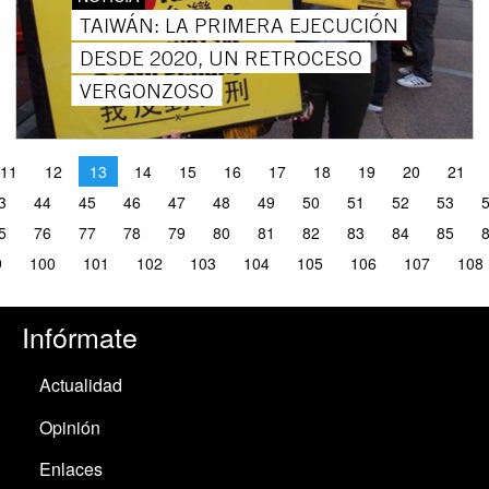
TAIWÁN: LA PRIMERA EJECUCIÓN
DESDE 2020, UN RETROCESO
VERGONZOSO
11
12
13
14
15
16
17
18
19
20
21
3
44
45
46
47
48
49
50
51
52
53
5
76
77
78
79
80
81
82
83
84
85
9
100
101
102
103
104
105
106
107
108
Infórmate
Actualidad
Opinión
Enlaces