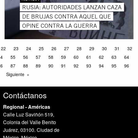
RUSIA: AUTORIDADES LANZAN CAZA
DE BRUJAS CONTRA AQUEL QUE
OPINE CONTRA LA GUERRA
22
23
24
25
26
27
28
29
30
31
32
54
55
56
57
58
59
60
61
62
63
64
86
87
88
89
90
91
92
93
94
95
96
Siguiente
Contáctanos
Regional - Américas
Calle Luz Saviñón 519,
Colonia del Valle Benito
Juárez, 03100. Ciudad de
México, México