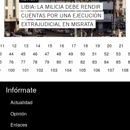
LIBIA: LA MILICIA DEBE RENDIR
CUENTAS POR UNA EJECUCIÓN
EXTRAJUDICIAL EN MISRATA
11
12
13
14
15
16
17
18
19
20
21
3
44
45
46
47
48
49
50
51
52
53
5
76
77
78
79
80
81
82
83
84
85
9
100
101
102
103
104
105
106
107
108
Infórmate
Actualidad
Opinión
Enlaces