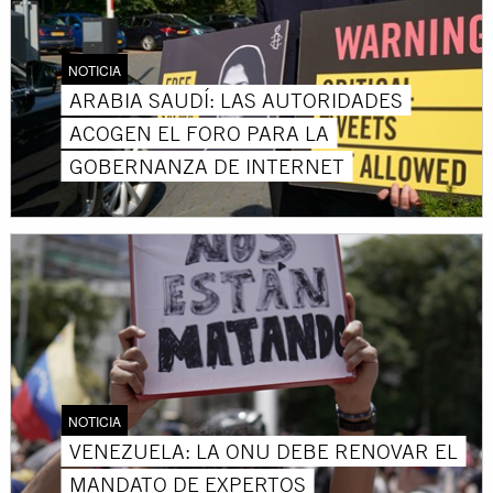
NOTICIA
ARABIA SAUDÍ: LAS AUTORIDADES
ACOGEN EL FORO PARA LA
GOBERNANZA DE INTERNET
NOTICIA
VENEZUELA: LA ONU DEBE RENOVAR EL
MANDATO DE EXPERTOS