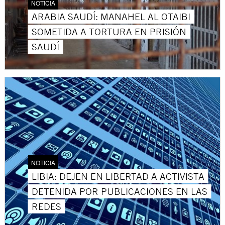
NOTICIA
ARABIA SAUDÍ: MANAHEL AL OTAIBI
SOMETIDA A TORTURA EN PRISIÓN
SAUDÍ
NOTICIA
LIBIA: DEJEN EN LIBERTAD A ACTIVISTA
DETENIDA POR PUBLICACIONES EN LAS
REDES