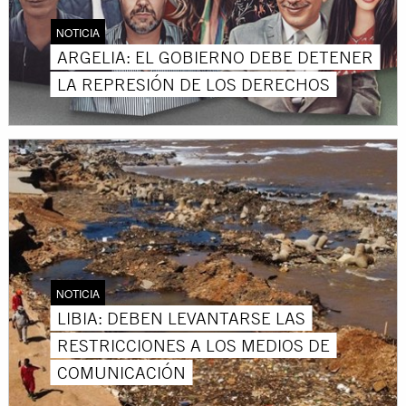
NOTICIA
ARGELIA: EL GOBIERNO DEBE DETENER
LA REPRESIÓN DE LOS DERECHOS
NOTICIA
LIBIA: DEBEN LEVANTARSE LAS
RESTRICCIONES A LOS MEDIOS DE
COMUNICACIÓN