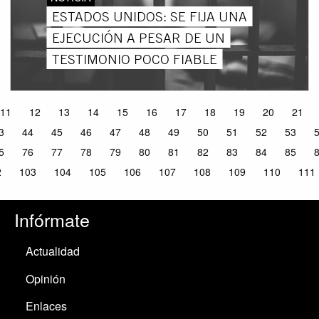
ESTADOS UNIDOS: SE FIJA UNA
EJECUCIÓN A PESAR DE UN
TESTIMONIO POCO FIABLE
11
12
13
14
15
16
17
18
19
20
21
3
44
45
46
47
48
49
50
51
52
53
5
76
77
78
79
80
81
82
83
84
85
2
103
104
105
106
107
108
109
110
111
Infórmate
Actualidad
Opinión
Enlaces