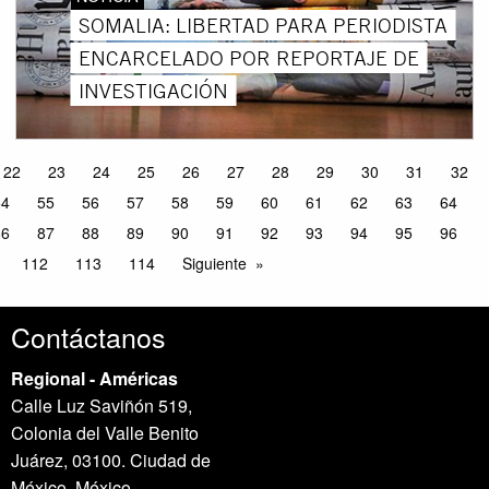
SOMALIA: LIBERTAD PARA PERIODISTA
ENCARCELADO POR REPORTAJE DE
INVESTIGACIÓN
22
23
24
25
26
27
28
29
30
31
32
54
55
56
57
58
59
60
61
62
63
64
86
87
88
89
90
91
92
93
94
95
96
112
113
114
Siguiente
Contáctanos
Regional - Américas
Calle Luz Saviñón 519,
Colonia del Valle Benito
Juárez, 03100. Ciudad de
México, México