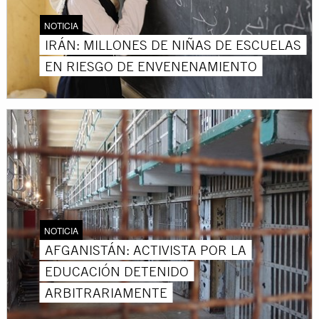
NOTICIA
IRÁN: MILLONES DE NIÑAS DE ESCUELAS
EN RIESGO DE ENVENENAMIENTO
NOTICIA
AFGANISTÁN: ACTIVISTA POR LA
EDUCACIÓN DETENIDO
ARBITRARIAMENTE