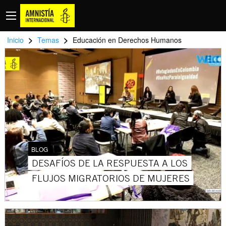
>
>
Inicio
Temas
Educación en Derechos Humanos
BLOG
DESAFÍOS DE LA RESPUESTA A LOS
FLUJOS MIGRATORIOS DE MUJERES