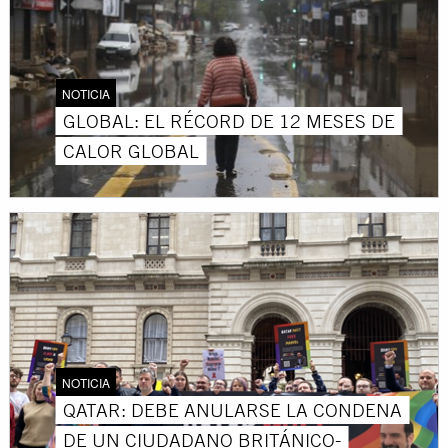
NOTICIA
GLOBAL: EL RÉCORD DE 12 MESES DE
CALOR GLOBAL
NOTICIA
QATAR: DEBE ANULARSE LA CONDENA
DE UN CIUDADANO BRITÁNICO-