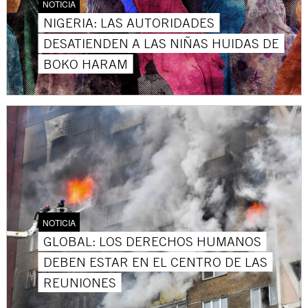
NOTICIA
NIGERIA: LAS AUTORIDADES
DESATIENDEN A LAS NIÑAS HUIDAS DE
BOKO HARAM
NOTICIA
GLOBAL: LOS DERECHOS HUMANOS
DEBEN ESTAR EN EL CENTRO DE LAS
REUNIONES