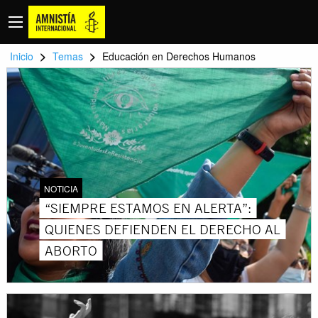
>
>
Inicio
Temas
Educación en Derechos Humanos
NOTICIA
“SIEMPRE ESTAMOS EN ALERTA”:
QUIENES DEFIENDEN EL DERECHO AL
ABORTO