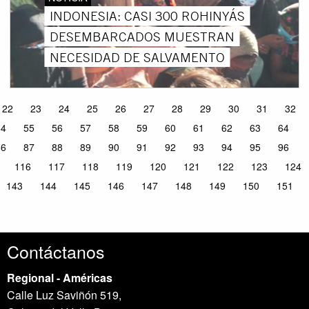
INDONESIA: CASI 300 ROHINYÁS
DESEMBARCADOS MUESTRAN
NECESIDAD DE SALVAMENTO
22
23
24
25
26
27
28
29
30
31
32
54
55
56
57
58
59
60
61
62
63
64
86
87
88
89
90
91
92
93
94
95
96
116
117
118
119
120
121
122
123
124
143
144
145
146
147
148
149
150
151
Contáctanos
Regional - Américas
Calle Luz Saviñón 519,