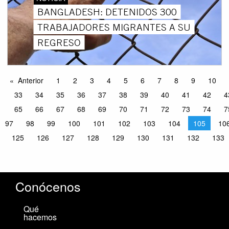
BANGLADESH: DETENIDOS 300
TRABAJADORES MIGRANTES A SU
REGRESO
Anterior
1
2
3
4
5
6
7
8
9
10
33
34
35
36
37
38
39
40
41
42
4
65
66
67
68
69
70
71
72
73
74
7
97
98
99
100
101
102
103
104
105
10
125
126
127
128
129
130
131
132
133
Conócenos
Qué
hacemos