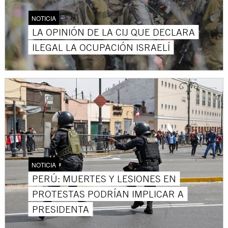
NOTICIA
LA OPINIÓN DE LA CIJ QUE DECLARA
ILEGAL LA OCUPACIÓN ISRAELÍ
NOTICIA
PERÚ: MUERTES Y LESIONES EN
PROTESTAS PODRÍAN IMPLICAR A
PRESIDENTA