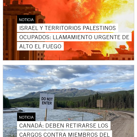
NOTICIA
ISRAEL Y TERRITORIOS PALESTINOS
OCUPADOS: LLAMAMIENTO URGENTE DE
ALTO EL FUEGO
NOTICIA
CANADÁ: DEBEN RETIRARSE LOS
CARGOS CONTRA MIEMBROS DEL