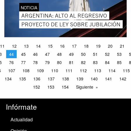
NOTICIA
ARGENTINA: ALTO AL REGRESIVO
PROYECTO DE LEY SOBRE JUBILACIÓN
11
12
13
14
15
16
17
18
19
20
21
3
44
45
46
47
48
49
50
51
52
53
5
76
77
78
79
80
81
82
83
84
85
6
107
108
109
110
111
112
113
114
115
134
135
136
137
138
139
140
141
142
152
153
154
Siguiente
Infórmate
Actualidad
Opinión