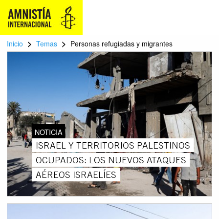
>
>
Inicio
Temas
Personas refugiadas y migrantes
NOTICIA
ISRAEL Y TERRITORIOS PALESTINOS
OCUPADOS: LOS NUEVOS ATAQUES
AÉREOS ISRAELÍES