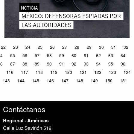
NOTICIA
MÉXICO: DEFENSORAS ESPIADAS POR
LAS AUTORIDADES
22
23
24
25
26
27
28
29
30
31
32
54
55
56
57
58
59
60
61
62
63
64
86
87
88
89
90
91
92
93
94
95
96
116
117
118
119
120
121
122
123
124
143
144
145
146
147
148
149
150
151
Contáctanos
Regional - Américas
Calle Luz Saviñón 519,