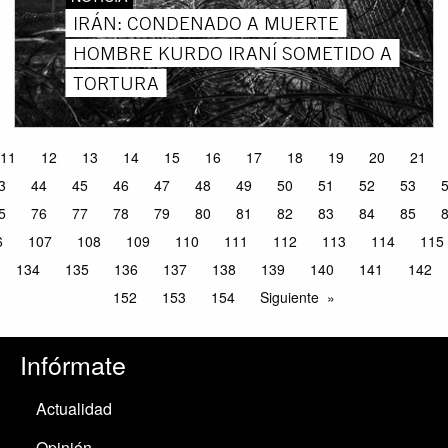
IRÁN: CONDENADO A MUERTE
HOMBRE KURDO IRANÍ SOMETIDO A
TORTURA
11
12
13
14
15
16
17
18
19
20
21
3
44
45
46
47
48
49
50
51
52
53
5
76
77
78
79
80
81
82
83
84
85
6
107
108
109
110
111
112
113
114
115
134
135
136
137
138
139
140
141
142
152
153
154
Siguiente
Infórmate
Actualidad
Opinión