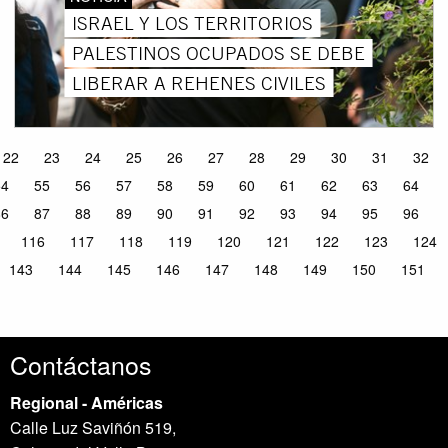
ISRAEL Y LOS TERRITORIOS
PALESTINOS OCUPADOS SE DEBE
LIBERAR A REHENES CIVILES
22
23
24
25
26
27
28
29
30
31
32
54
55
56
57
58
59
60
61
62
63
64
86
87
88
89
90
91
92
93
94
95
96
116
117
118
119
120
121
122
123
124
143
144
145
146
147
148
149
150
151
Contáctanos
Regional - Américas
Calle Luz Saviñón 519,