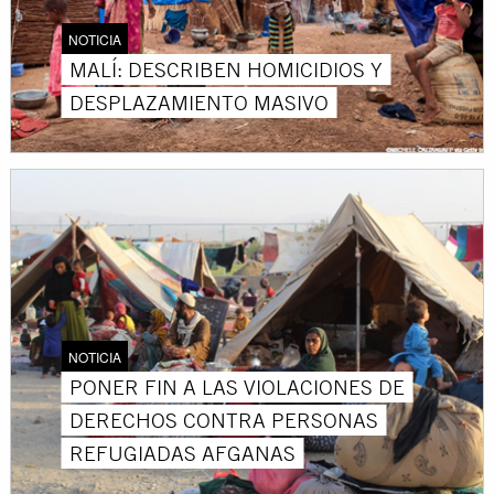
NOTICIA
MALÍ: DESCRIBEN HOMICIDIOS Y
DESPLAZAMIENTO MASIVO
NOTICIA
PONER FIN A LAS VIOLACIONES DE
DERECHOS CONTRA PERSONAS
REFUGIADAS AFGANAS