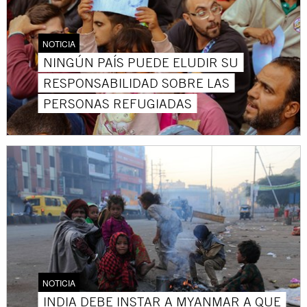
NOTICIA
NINGÚN PAÍS PUEDE ELUDIR SU
RESPONSABILIDAD SOBRE LAS
PERSONAS REFUGIADAS
NOTICIA
INDIA DEBE INSTAR A MYANMAR A QUE